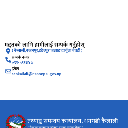
मद्दतको लागि हामीलाई सम्पर्क गर्नुहोस्
( कैलाली,कञ्चनपुर,डडेल्धुरा,बझाङ,दार्चुला,बैतडी )
सम्पर्क नम्बर
०९१-५९१३४७
इमेल
scokailali@nsonepal.gov.np
तथ्याङ्क समन्वय कार्यालय, धनगढी कैलाली
( कैलाली,कञ्चनपुर,डडेल्धुरा,बझाङ,दार्चुला,बैतडी )