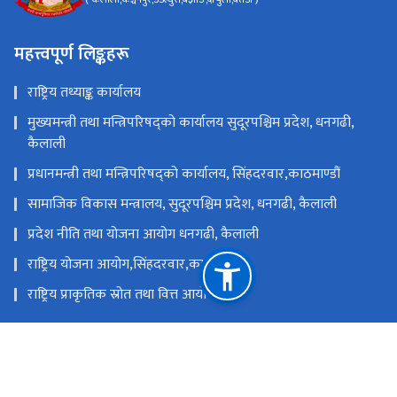
महत्त्वपूर्ण लिङ्कहरू
राष्ट्रिय तथ्याङ्क कार्यालय
मुख्यमन्त्री तथा मन्त्रिपरिषद्को कार्यालय सुदूरपश्चिम प्रदेश, धनगढी,
कैलाली
प्रधानमन्त्री तथा मन्त्रिपरिषद्को कार्यालय, सिंहदरवार,काठमाण्डौं
सामाजिक विकास मन्त्रालय, सुदूरपश्चिम प्रदेश, धनगढी, कैलाली
प्रदेश नीति तथा योजना आयोग धनगढी, कैलाली
राष्ट्रिय योजना आयोग,सिंहदरवार,काठमाण्डौं
राष्ट्रिय प्राकृतिक स्रोत तथा वित्त आयोग
( कैलाली,कञ्चनपुर,डडेल्धुरा,बझाङ,दार्चुला,बैतडी )
scokailali@nsonepal.gov.np
०९१-५९१३४७